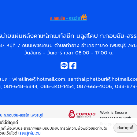
น่ายแผ่นหลังคาเหล็กเมทัลชีท บลูสโคป ก.กอบชัย-สรรไ
37 หมู่ที่ 7 ถนนเพชรเกษม ตำบลท่ายาง อำเภอท่ายาง เพชรบุรี 761
วันจันทร์ - วันเสาร์ เวลา 08.00 - 17.00 น.
ีเมล :
wiratline@hotmail.com
,
santhai.phetburi@hotmail.c
3
,
081-648-6844
,
086-340-1454
,
087-665-4006
,
088-879
Work is Secure
คป ก.กอบชัย-สรรไท เพชรบุรี
Protect Data With
์นี้ใช้คุกกี้
Encrypt
ตั้งค่าคุกกี้
้คุกกี้เพื่อเพิ่มประสิทธิภาพและมอบประสบการณ์ความพึงพอใจของท่านใน
้งานเว็บไซต์
เรียนรู้เพิ่มเติม