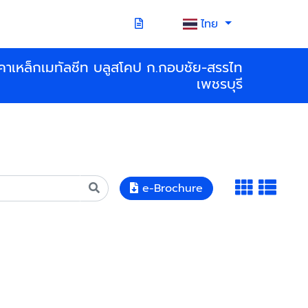
ไทย
คาเหล็กเมทัลชีท บลูสโคป ก.กอบชัย-สรรไท
เพชรบุรี
e-Brochure