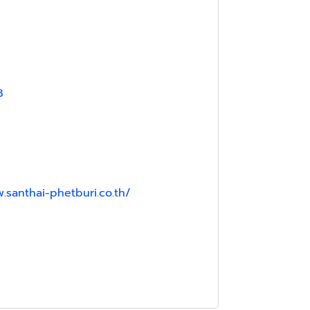
8
.santhai-phetburi.co.th/