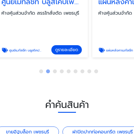
ศูนย์เมทัลชีท บลูสโคปเพชรบุรี
วนจำกัด สรรไทสั่งตัด เพชรบุรี
ห้างหุ้นส่วนจำกัด สรรไทสั่งตั
ดูรายละเอียด
ดู
 บลูสโคปเพชรบุรี
แผ่นหลังคาเมทัลชีท สรรไทสั่งตัด
คำค้นสินค้า
ขายอิฐบล็อก เพชรบุรี
ฝาปิดปากท่อคอนกรีต เพชรบุรี