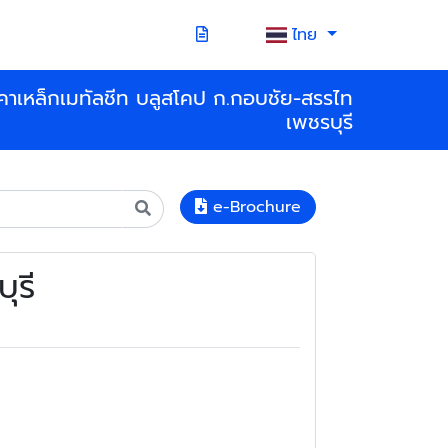
ไทย
คาเหล็กเมทัลชีท บลูสโคป ก.กอบชัย-สรรไท
เพชรบุรี
e-Brochure
ุรี