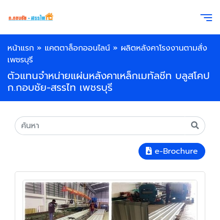
หน้าแรก
»
แคตตาล็อกออนไลน์
»
ผลิตหลังคาโรงงานตามสั่ง
เพชรบุรี
ตัวแทนจำหน่ายแผ่นหลังคาเหล็กเมทัลชีท บลูสโคป
ก.กอบชัย-สรรไท เพชรบุรี
e-Brochure